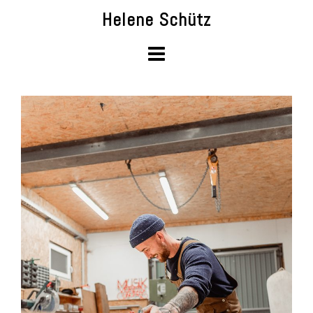
Skip
Helene Schütz
to
content