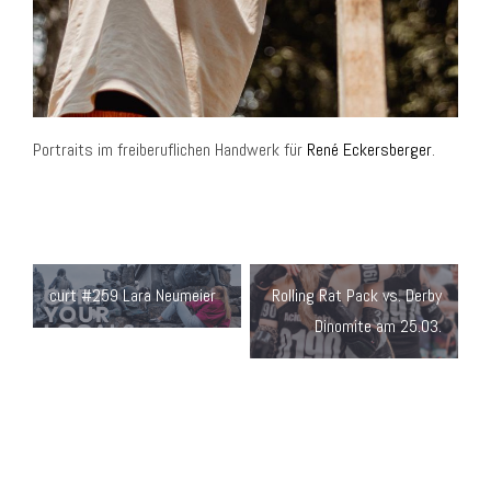
Portraits im freiberuflichen Handwerk für
René Eckersberger
.
Beitragsnavigation
curt #259 Lara Neumeier
Rolling Rat Pack vs. Derby
Dinomite am 25.03.